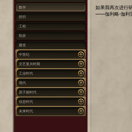
如果我再次进行
数学
——伽利略·伽利
纺织
工程
制炭
建造
中世纪
文艺复兴时期
工业时代
现代
原子能时代
信息时代
未来时代