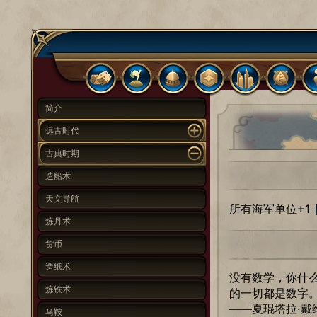
简介
远古时代
古典时期
造船术
天文导航
所有海军单位+1
炼丹术
货币
造纸术
没有数学，你什
炼铁术
的一切都是数字
——夏琨塔拉·戴
马鞍