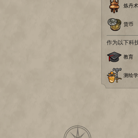
炼丹
货币
作为以下科
教育
测绘