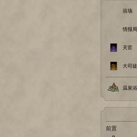
浴场
情报
天官
大司
温泉
前置