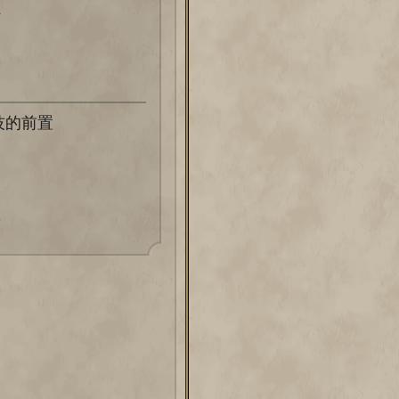
术
技的前置
学