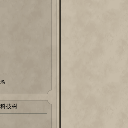
局
徒
浴场
科技树