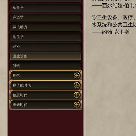
——西尔维娅·伯韦
军事学
除卫生设备、医疗
弹道学
水系统和公共卫生
蒸汽动力
——约翰·克里斯
地质学
经济
卫生设备
膛线
现代
原子能时代
信息时代
未来时代