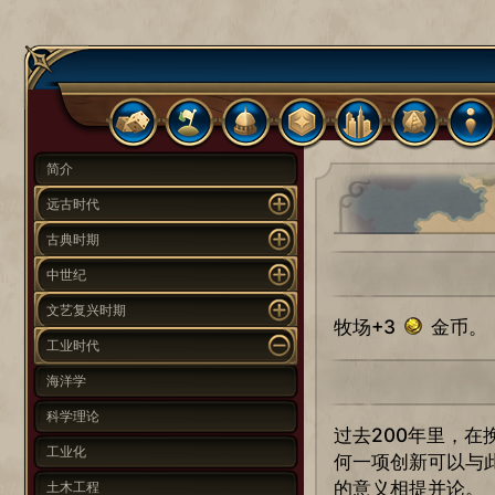
简介
远古时代
古典时期
中世纪
文艺复兴时期
牧场+3
金币。
工业时代
海洋学
科学理论
过去200年里，
工业化
何一项创新可以与
的意义相提并论。
土木工程