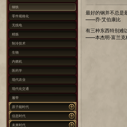
钢铁
最好的钢并不总是
零件规格化
——乔·艾伯康比
无线电
有三种东西特别难
精炼
——本杰明·富兰克
制冷技术
生物
内燃机
医药学
现代农业
现代化交通
履带
原子能时代
信息时代
未来时代