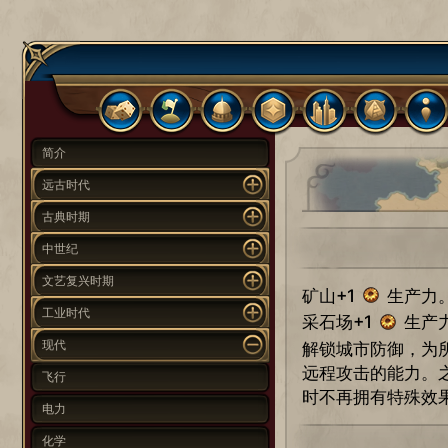
简介
远古时代
古典时期
中世纪
文艺复兴时期
矿山+1
生产力
工业时代
采石场+1
生产
现代
解锁城市防御，为
远程攻击的能力。
飞行
时不再拥有特殊效
电力
化学