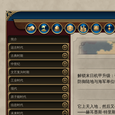
简介
远古时代
古典时期
中世纪
文艺复兴时期
解锁末日机甲升级：
工业时代
防御陆地与海军单位
现代
原子能时代
信息时代
它上天入地，然后又
——赫耳墨斯·特里
未来时代