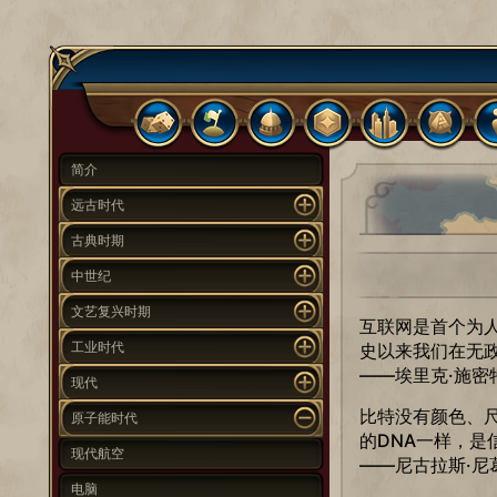
简介
远古时代
古典时期
中世纪
文艺复兴时期
互联网是首个为
工业时代
史以来我们在无
——埃里克·施密
现代
比特没有颜色、
原子能时代
的DNA一样，是
现代航空
——尼古拉斯·尼
电脑