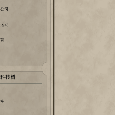
网公司
盟运动
教育
社
科技树
航空