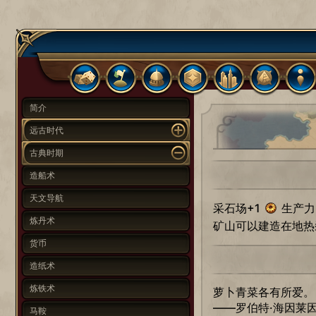
简介
远古时代
古典时期
造船术
天文导航
采石场+1
生产力
炼丹术
矿山可以建造在地热
货币
造纸术
炼铁术
萝卜青菜各有所爱。
——罗伯特·海因莱
马鞍