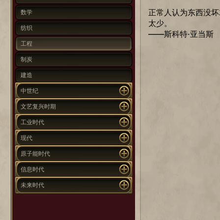
正常人认为东西没坏
数学
太少。
纺织
——斯科特·亚当斯
工程
制炭
建造
中世纪
文艺复兴时期
工业时代
现代
原子能时代
信息时代
未来时代