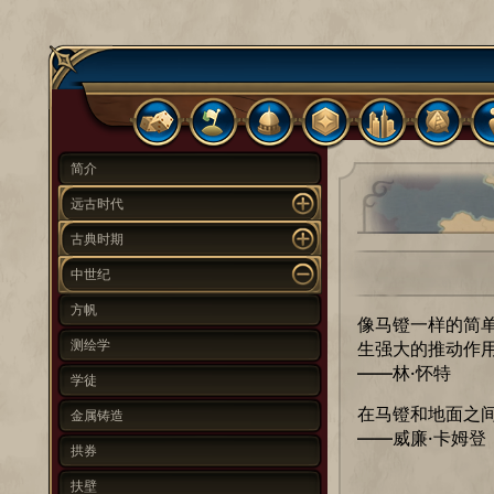
简介
远古时代
古典时期
中世纪
方帆
像马镫一样的简
测绘学
生强大的推动作
——林·怀特
学徒
在马镫和地面之
金属铸造
——威廉·卡姆登
拱券
扶壁