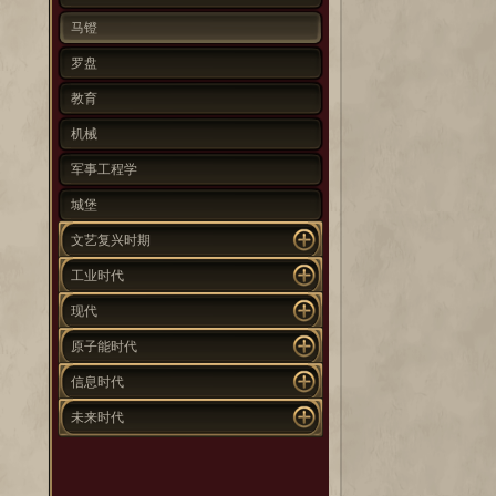
马镫
罗盘
教育
机械
军事工程学
城堡
文艺复兴时期
工业时代
现代
原子能时代
信息时代
未来时代