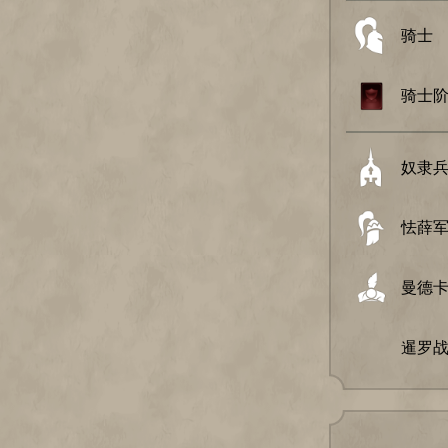
骑士
骑士
奴隶
怯薛
曼德
暹罗