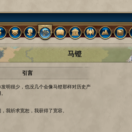
马镫
引言
单发明很少，也没几个会像马镫那样对历史产
用。
间，我祈求宽恕，我获得了宽容。