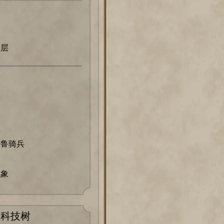
阶层
兵
军
卡鲁骑兵
战象
科技树