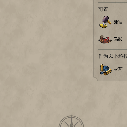
前置
建造
马鞍
作为以下科
火药