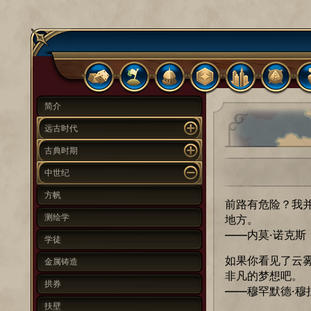
简介
远古时代
古典时期
中世纪
方帆
前路有危险？我
测绘学
地方。
——内莫·诺克斯
学徒
如果你看见了云
金属铸造
非凡的梦想吧。
拱券
——穆罕默德·穆
扶壁