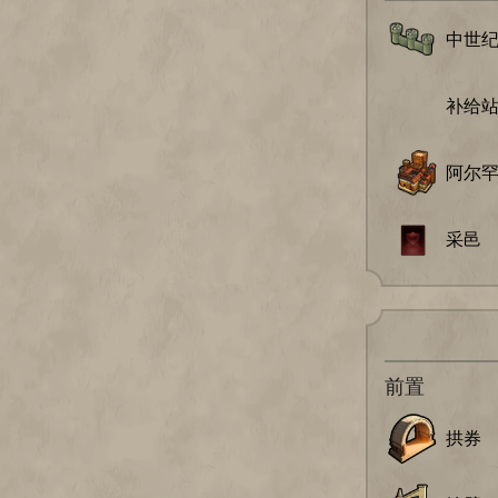
中世
补给
阿尔
采邑
前置
拱券