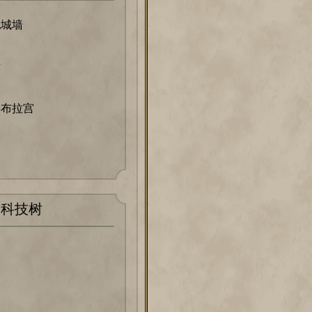
纪城墙
站
罕布拉宫
科技树