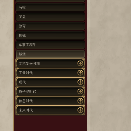
马镫
罗盘
教育
机械
军事工程学
城堡
文艺复兴时期
工业时代
现代
原子能时代
信息时代
未来时代