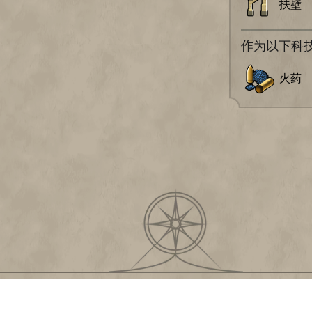
扶壁
作为以下科
火药