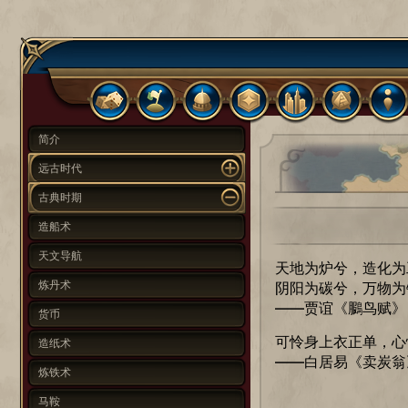
简介
远古时代
古典时期
造船术
天文导航
天地为炉兮，造化为
炼丹术
阴阳为碳兮，万物为
——贾谊《鵩鸟赋》
货币
可怜身上衣正单，心
造纸术
——白居易《卖炭翁
炼铁术
马鞍