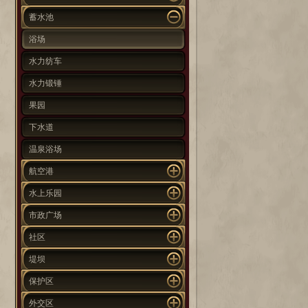
蓄水池
浴场
水力纺车
水力锻锤
果园
下水道
温泉浴场
航空港
水上乐园
市政广场
社区
堤坝
保护区
外交区