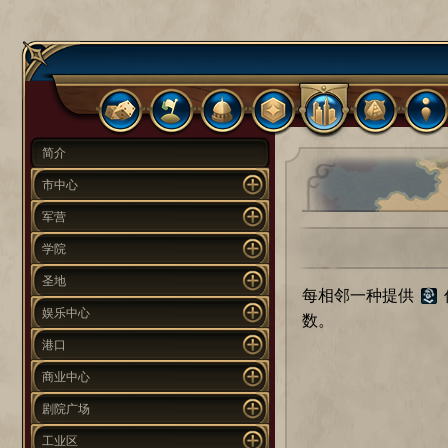
简介
市中心
军营
学院
圣地
每相邻一种提供
娱乐中心
数。
港口
商业中心
剧院广场
工业区