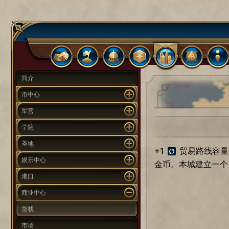
简介
市中心
军营
学院
圣地
+1
贸易路线容量
娱乐中心
金币。本城建立一
港口
商业中心
货栈
市场