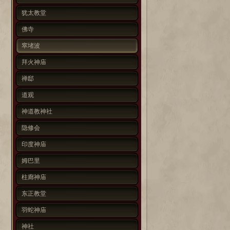
犹太教堂
佛寺
窣堵波
拜火神庙
禅邸
道观
神道教神社
隐修会
印度神庙
姆巴里
柱廊神庙
东正教堂
羽蛇神庙
神社