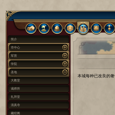
简介
市中心
军营
学院
圣地
本城每种已改良的奢侈
大教堂
谒师所
礼拜堂
清真寺
藏经阁