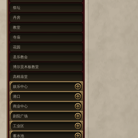
祭坛
丹房
教堂
寺庙
花园
圣乐教会
博尔贡木板教堂
高棉庙堂
娱乐中心
港口
商业中心
剧院广场
工业区
蓄水池