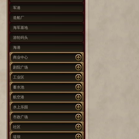
军港
造船厂
海军基地
游轮码头
海港
商业中心
剧院广场
工业区
蓄水池
航空港
水上乐园
市政广场
社区
堤坝