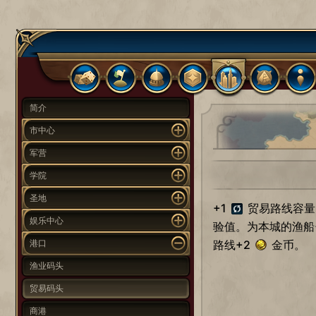
简介
市中心
军营
学院
圣地
+1
贸易路线容量
娱乐中心
验值。为本城的渔船
港口
路线+2
金币。
渔业码头
贸易码头
商港