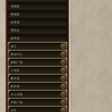
动物园
植物园
体育场
博览会
蹴球场
港口
商业中心
剧院广场
工业区
蓄水池
航空港
水上乐园
市政广场
社区