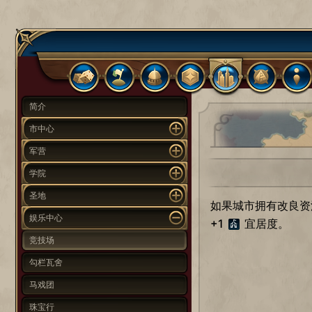
简介
市中心
军营
学院
圣地
如果城市拥有改良资
娱乐中心
+1
宜居度。
竞技场
勾栏瓦舍
马戏团
珠宝行