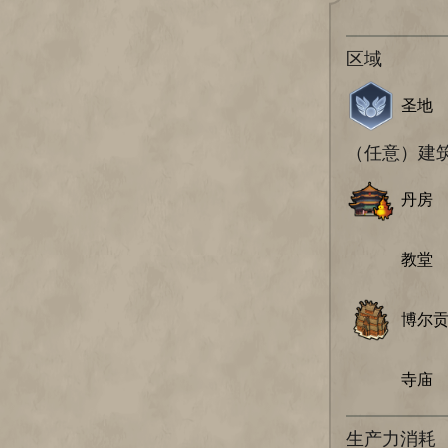
区域
圣地
（任意）建
丹房
教堂
博尔
寺庙
生产力消耗