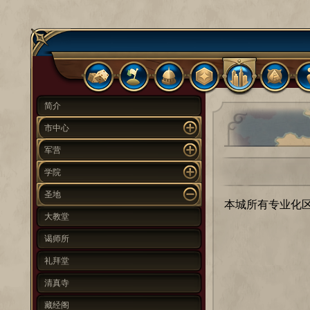
简介
市中心
军营
学院
圣地
本城所有专业化区
大教堂
谒师所
礼拜堂
清真寺
藏经阁