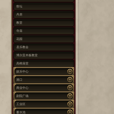
祭坛
丹房
教堂
寺庙
花园
圣乐教会
博尔贡木板教堂
高棉庙堂
娱乐中心
港口
商业中心
剧院广场
工业区
蓄水池