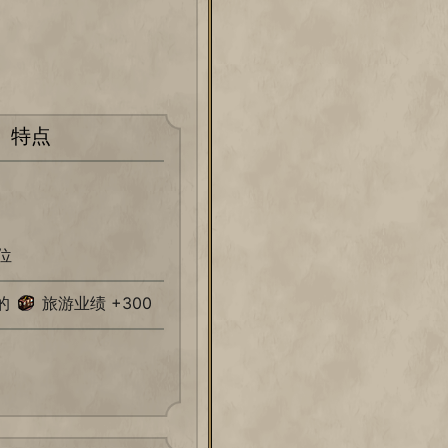
特点
位
的
旅游业绩 +300