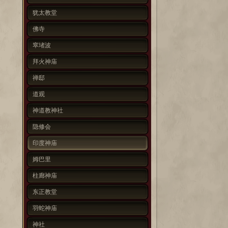
犹太教堂
佛寺
窣堵波
拜火神庙
禅邸
道观
神道教神社
隐修会
印度神庙
姆巴里
柱廊神庙
东正教堂
羽蛇神庙
神社