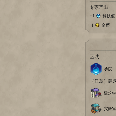
专家产出
+1
科技值
-1
金币
区域
学院
（任意）建
建筑
实验