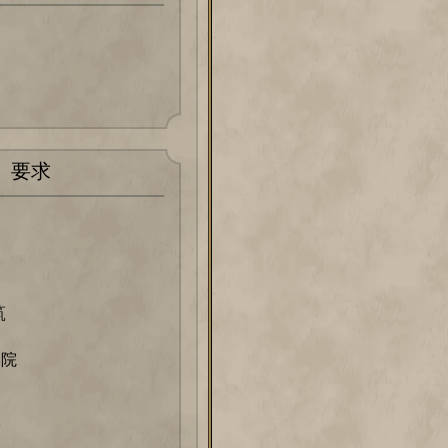
要求
筑
学院
室