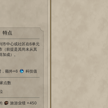
特点
到市中心或社区在6单元
市（前提是其尚未从其
得加成）。
，额外+6
科技值
家点数
位
的
旅游业绩 +450