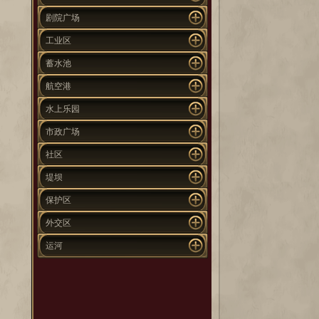
剧院广场
工业区
蓄水池
航空港
水上乐园
市政广场
社区
堤坝
保护区
外交区
运河