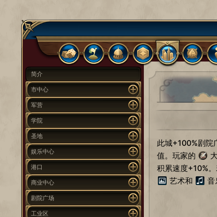
简介
市中心
军营
学院
圣地
此城+100%剧
娱乐中心
值。玩家的
大
港口
积累速度+10%
艺术和
音
商业中心
剧院广场
工业区