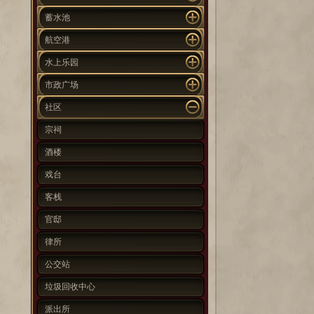
蓄水池
航空港
水上乐园
市政广场
社区
宗祠
酒楼
戏台
客栈
官邸
律所
公交站
垃圾回收中心
派出所