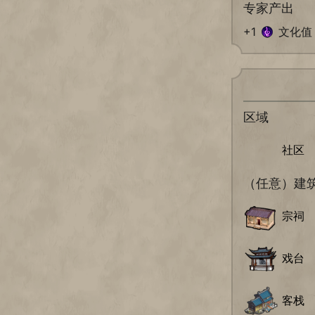
专家产出
+1
文化值
区域
社区
（任意）建
宗祠
戏台
客栈