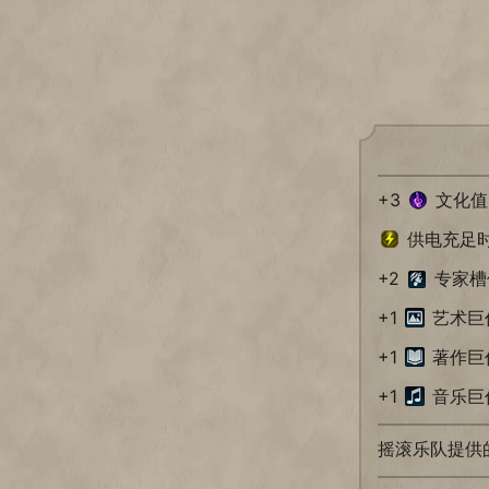
+3
文化值
供电充足时
+2
专家槽
+1
艺术巨
+1
著作巨
+1
音乐巨
摇滚乐队提供