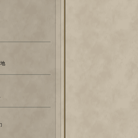
所
营地
电
力