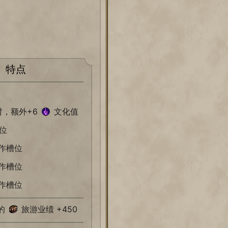
特点
，额外+6
文化值
位
作槽位
作槽位
作槽位
的
旅游业绩 +450