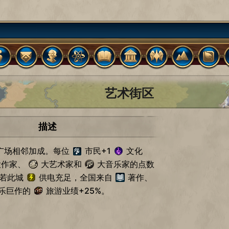
艺术街区
描述
院广场相邻加成。每位
市民+1
文化
作家、
大艺术家和
大音乐家的点数
。若此城
供电充足，全国来自
著作、
乐巨作的
旅游业绩+25%。