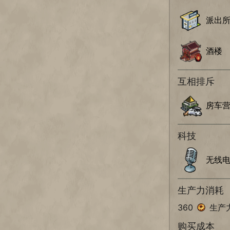
派出
酒楼
互相排斥
房车
科技
无线
生产力消耗
360
生产
购买成本