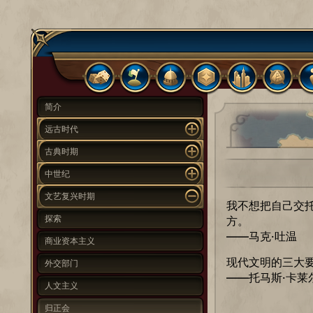
简介
远古时代
古典时期
中世纪
文艺复兴时期
我不想把自己交
探索
方。
——马克·吐温
商业资本主义
现代文明的三大
外交部门
——托马斯·卡莱
人文主义
归正会