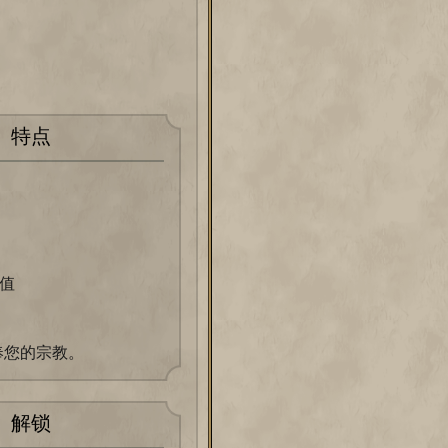
特点
值
奉您的宗教。
解锁