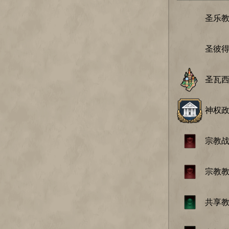
圣乐
圣彼
圣瓦
神权
宗教
宗教
共享