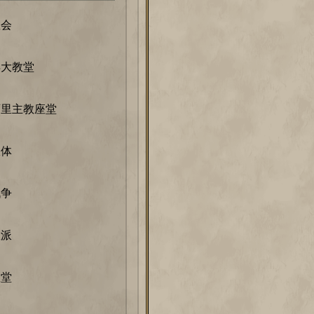
教会
得大教堂
西里主教座堂
政体
战争
教派
教堂