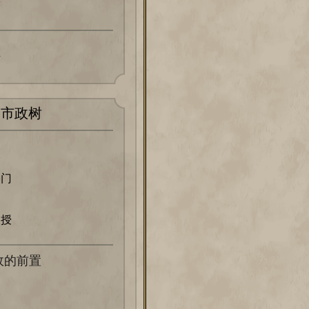
塔
兵
市政树
部门
神授
政的前置
学