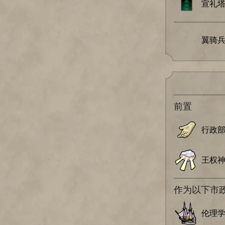
宣礼
翼骑
前置
行政
王权
作为以下市
伦理