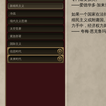
——爱德华多·加
新殖民主义
冷战
如果一个国家在法
殖民主义或附庸国
现代主义思潮
力手中，经济权力
太空竞赛
—— 夸梅·恩克鲁
紧急部署
国际主义
信息时代
未来时代