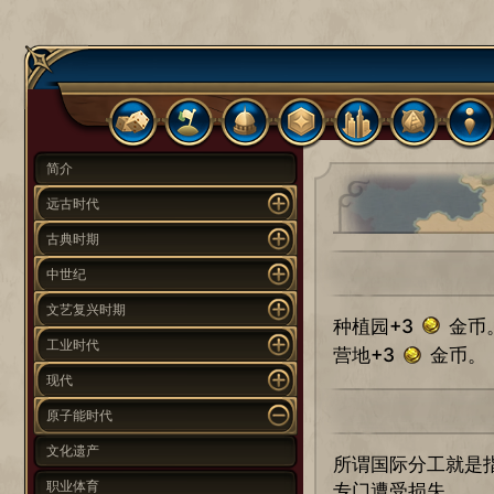
简介
远古时代
古典时期
中世纪
文艺复兴时期
种植园+3
金币
工业时代
营地+3
金币。
现代
原子能时代
文化遗产
所谓国际分工就是
职业体育
专门遭受损失。