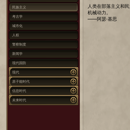
人类在部落主义和民
民族主义
机械动力。
考古学
——阿瑟·基思
城市化
人权
警察制度
新闻学
现代国防
现代
原子能时代
信息时代
未来时代