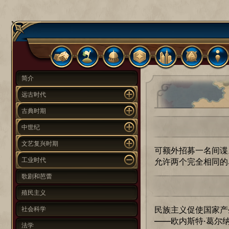
简介
远古时代
古典时期
中世纪
文艺复兴时期
可额外招募一名间谍
工业时代
允许两个完全相同的
歌剧和芭蕾
殖民主义
民族主义促使国家产
社会科学
——欧内斯特·葛尔
法学