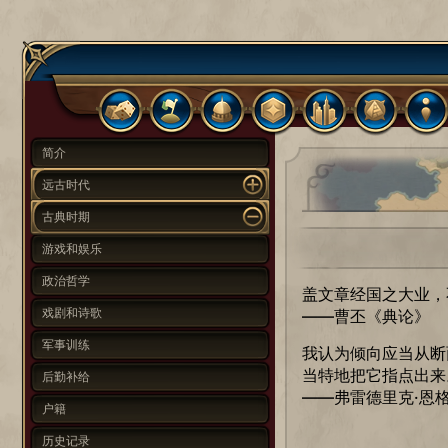
简介
远古时代
古典时期
游戏和娱乐
政治哲学
盖文章经国之大业，
戏剧和诗歌
——曹丕《典论》
军事训练
我认为倾向应当从断
当特地把它指点出来
后勤补给
——弗雷德里克·恩
户籍
历史记录