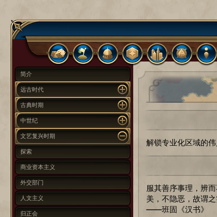
简介
远古时代
古典时期
中世纪
文艺复兴时期
解锁专业化区域的伟
探索
商业资本主义
外交部门
服其善序事理，辨而
美，不隐恶，故谓之
人文主义
——班固《汉书》
归正会