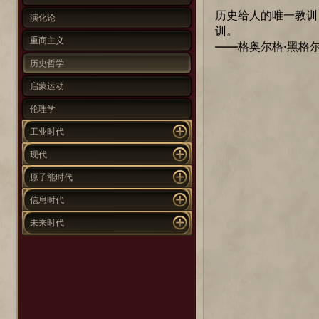
历史给人的唯一教训
演化论
训。
重商主义
——格奥尔格·黑格
历史哲学
启蒙运动
伦理学
工业时代
现代
原子能时代
信息时代
未来时代