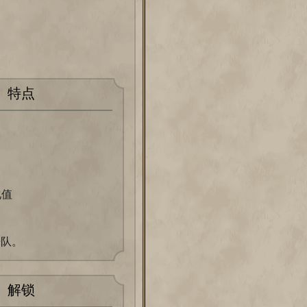
特点
化值
乐队。
解锁