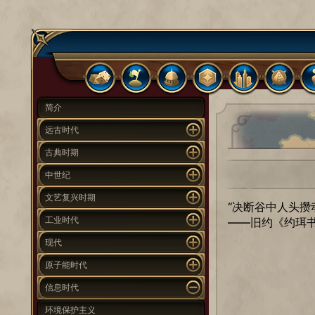
简介
远古时代
古典时期
中世纪
文艺复兴时期
“决断谷中人头攒
工业时代
——旧约《约珥书》
现代
原子能时代
信息时代
环境保护主义