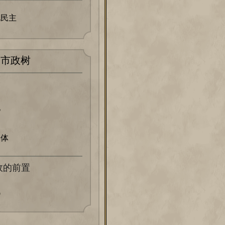
化民主
市政树
化
媒体
政的前置
战