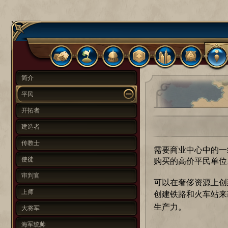
简介
平民
开拓者
建造者
传教士
需要商业中心中的一
使徒
购买的高价平民单位
审判官
可以在奢侈资源上创
上师
创建铁路和火车站来
生产力。
大将军
海军统帅