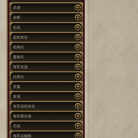
武僧
侦察
近战
远程攻击
轻骑兵
重骑兵
海军近战
抗骑兵
支援
攻城
海军远程攻击
海军袭击者
空战
海军运输船