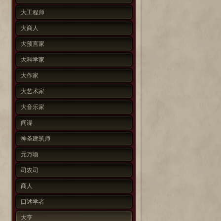
大工程师
大商人
大预言家
大科学家
大作家
大艺术家
大音乐家
间谍
神圣建筑师
元万顷
司农司
商人
口述学者
大亨