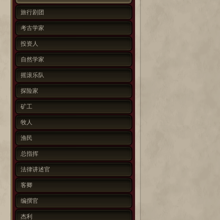
旅行剧团
考古学家
投资人
自然学家
摇滚乐队
探险家
矿工
牧人
渔民
总指挥
法律讲述官
客卿
编撰官
杰利