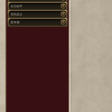
末日机甲
尼杭战士
恩奇都