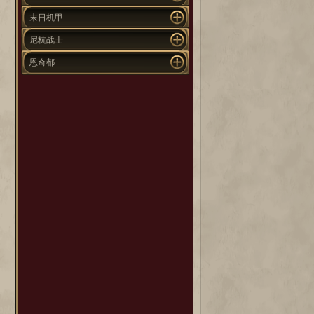
末日机甲
尼杭战士
恩奇都