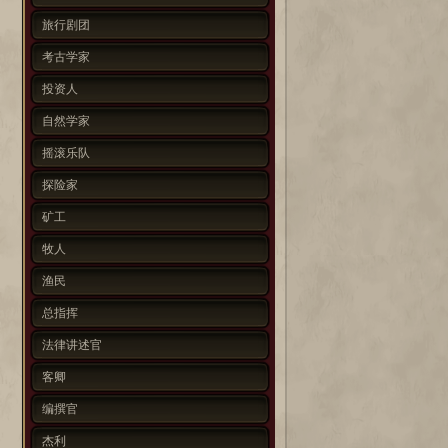
旅行剧团
考古学家
投资人
自然学家
摇滚乐队
探险家
矿工
牧人
渔民
总指挥
法律讲述官
客卿
编撰官
杰利