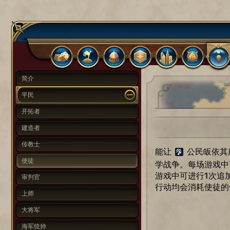
简介
平民
开拓者
建造者
传教士
能让
公民皈依其
使徒
学战争。每场游戏中
游戏中可进行1次追
审判官
行动均会消耗使徒的
上师
大将军
海军统帅