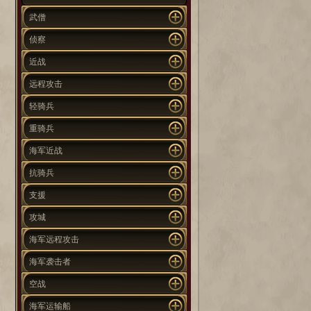
武僧
侦察
近战
远程攻击
轻骑兵
重骑兵
海军近战
抗骑兵
支援
攻城
海军远程攻击
海军袭击者
空战
海军运输船