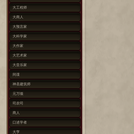
大工程师
大商人
大预言家
大科学家
大作家
大艺术家
大音乐家
间谍
神圣建筑师
元万顷
司农司
商人
口述学者
大亨