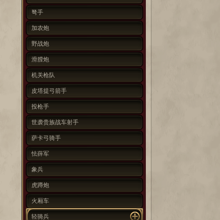
弩手
加农炮
野战炮
滑膛炮
机关枪队
皮塔提弓箭手
投枪手
世袭贵族战车射手
萨卡弓骑手
怯薛军
象兵
虎蹲炮
火厢车
轻骑兵