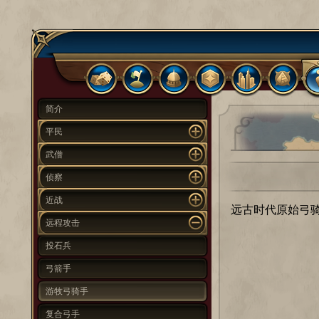
简介
平民
武僧
侦察
近战
远古时代原始弓
远程攻击
投石兵
弓箭手
游牧弓骑手
复合弓手