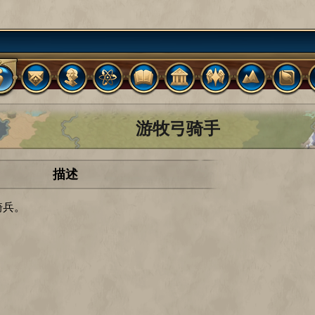
游牧弓骑手
描述
骑兵。