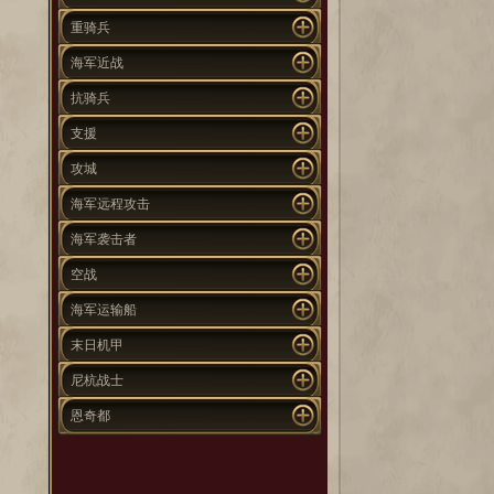
重骑兵
海军近战
抗骑兵
支援
攻城
海军远程攻击
海军袭击者
空战
海军运输船
末日机甲
尼杭战士
恩奇都