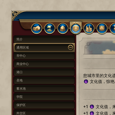
简介
通用区域
市中心
商业中心
港口
您城市里的文化
圣地
文化值，惊艳
蓄水池
学院
保护区
+1
文化值，
+1
文化值，
外交区