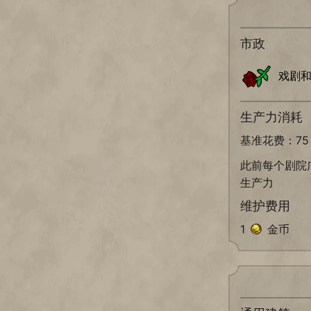
市政
戏剧
生产力消耗
基准花费：7
此前每个剧院
生产力
维护费用
1
金币