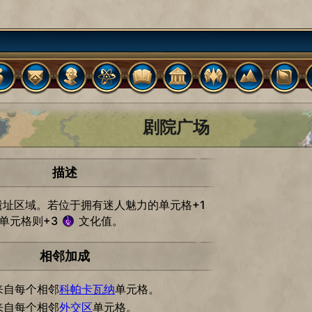
剧院广场
描述
遗址区域。若位于拥有迷人魅力的单元格+1
单元格则+3
文化值。
相邻加成
来自每个相邻
科帕卡瓦纳
单元格。
来自每个相邻
外交区
单元格。