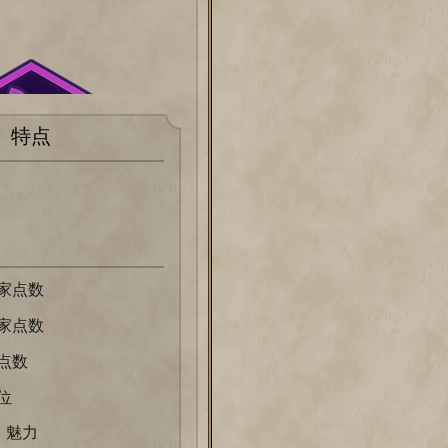
特点
家点数
家点数
点数
位
 魅力