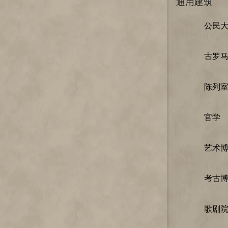
通用建筑
公民
古罗
陈列
官学
艺术
考古
歌剧