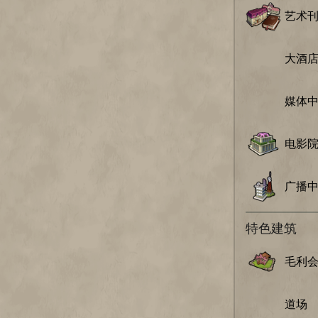
艺术
大酒
媒体
电影
广播
特色建筑
毛利
道场