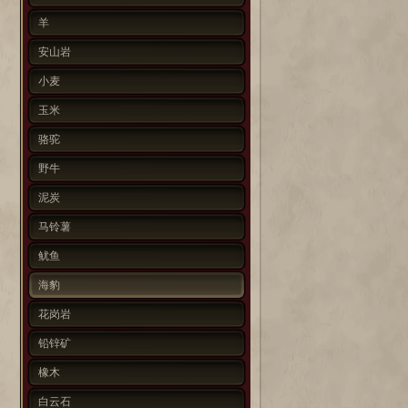
羊
安山岩
小麦
玉米
骆驼
野牛
泥炭
马铃薯
鱿鱼
海豹
花岗岩
铅锌矿
橡木
白云石