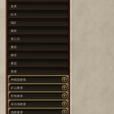
浆果
松木
锡矿
橡胶
青口贝
蘑菇
椰枣
番茄
青稞
种植园奢侈
矿山奢侈
营地奢侈
采石场奢侈
渔船奢侈