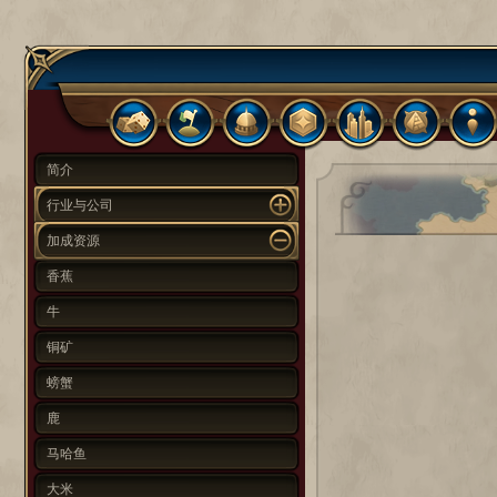
简介
行业与公司
加成资源
香蕉
牛
铜矿
螃蟹
鹿
马哈鱼
大米