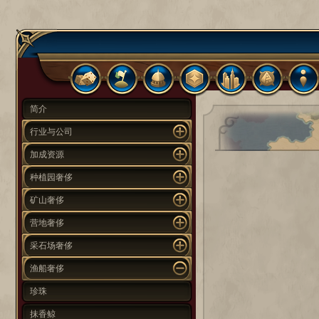
简介
行业与公司
加成资源
种植园奢侈
矿山奢侈
营地奢侈
采石场奢侈
渔船奢侈
珍珠
抹香鲸