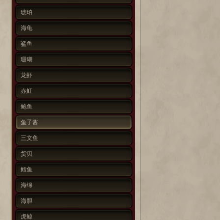
琥珀
海龟
鲨鱼
珊瑚
龙虾
赤魟
鲍鱼
鱼子酱
三文鱼
货贝
鳕鱼
海绵
海胆
虎鲸