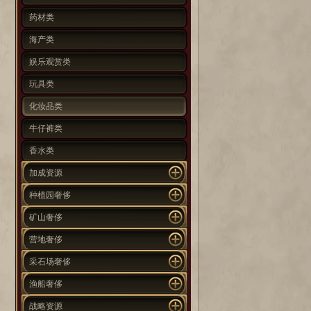
药材类
海产类
娱乐观赏类
玩具类
化妆品类
牛仔裤类
香水类
加成资源
种植园奢侈
矿山奢侈
营地奢侈
采石场奢侈
渔船奢侈
战略资源