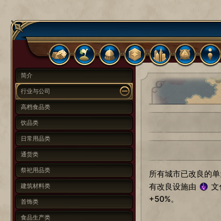
简介
行业与公司
高档食品类
饮品类
日常用品类
通货类
祭祀用品类
所有城市已改良的单
有改良设施由
文
建筑材料类
+50%。
首饰类
食品生产类